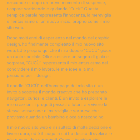
nasconde e, dopo un breve momento di suspense,
riappare sorridendo e gridando "Cucù!" Questa
semplice parola rappresenta l'innocenza, la meraviglia
e l'entusiasmo di un nuovo inizio, proprio come il mio
sito web.
Dopo molti anni di esperienza nel mondo del graphic
design, ho finalmente completato il mio nuovo sito
web. Ed è proprio qui che il mio doodle "CUCÙ" gioca
un ruolo speciale. Oltre a essere un segno di gioia e
sorpresa, "CUCÙ" rappresenta il mio entusiasmo nel
condividere il mio lavoro, le mie idee e la mia
passione per il design.
Il doodle "CUCÙ" nell'homepage del mio sito è un
invito a scoprire il mondo creativo che ho preparato
navigatori, curiosi e clienti. È un invito a esplorare le
mie creazioni, i progetti passati e futuri, e a vivere la
stessa sensazione di meraviglia e sorpresa che
proviamo quando un bambino gioca a nascondino.
Il mio nuovo sito web è il risultato di molta dedizione e
lavoro duro, ed è il luogo in cui ho deciso di svelare le
mie nuove idee e progetti. Come il bambino che