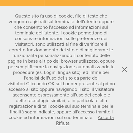
Ciao!
Questo sito fa uso di cookie, file di testo che
vengono registrati sul terminale dell'utente oppure
Vuoi sapere di cosa mi occupo
che consentono l'accesso ad informazioni sul
qual è il mio approccio al design
terminale dell'utente. I cookie permettono di
e dare un'occhiata ai miei progetti?
conservare informazioni sulle preferenze dei
Allora...
visitatori, sono utilizzati al fine di verificare il
corretto funzionamento del sito e di migliorarne le
funzionalità personalizzando il contenuto delle
Scopri di più
pagine in base al tipo del browser utilizzato, oppure
per semplificarne la navigazione automatizzando le
procedure (es. Login, lingua sito), ed infine per
l'analisi dell'uso del sito da parte dei
visitatori.Cliccando OK sul banner presente al primo
accesso al sito oppure navigando il sito, il visitatore
acconsente espressamente all'uso dei cookie e
delle tecnologie similari, e in particolare alla
registrazione di tali cookie sul suo terminale per le
finalità sopra indicate, oppure all'accesso tramite i
cookie ad informazioni sul suo terminale.
Accetta
Rifiuta