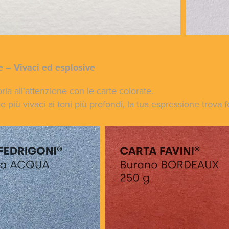
e – Vivaci ed esplosive
oria all'attenzione con le carte colorate.
 più vivaci ai toni più profondi, la tua espressione trova f