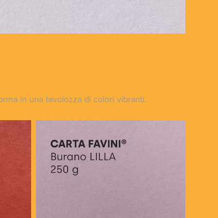
orma in una tavolozza di colori vibranti.